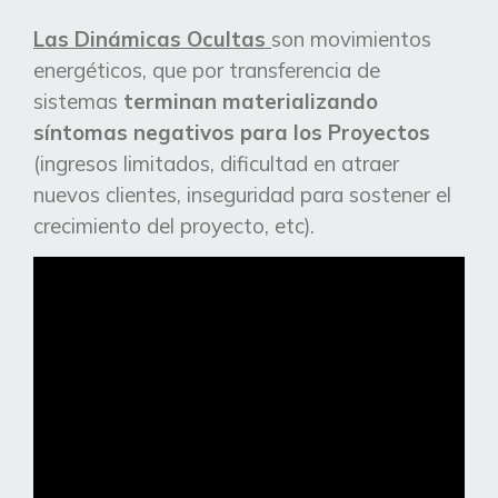
Las Dinámicas Ocultas
son movimientos
energéticos, que por transferencia de
sistemas
terminan materializando
síntomas negativos para los Proyectos
(ingresos limitados, dificultad en atraer
nuevos clientes, inseguridad para sostener el
crecimiento del proyecto, etc).