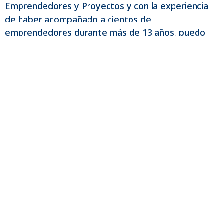
Emprendedores y Proyectos
y con la experiencia
de haber acompañado a cientos de
emprendedores durante más de 13 años, puedo
ayudarte a
eliminar los bloqueos y a desarrollar tu
proyecto consciente
para la plena realización y
bienestar en tu vida.
PROPÓSITO
Ayudar a los emprendedores
conscientes a cumplir su propósito de vida y a
expandir con éxito sus proyectos p
ara que puedan
aportar sus dones y servicios en sus comunidades,
obteniendo bienestar y realización para la nueva
humanidad de amor y consciencia.
VALORES
>
Vocación de servicio > Incremento de
consciencia a través del cumplimiento del propósito