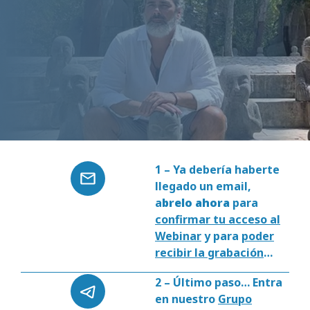
1 – Ya debería haberte
llegado un email,
a
brelo ahora
para
confirmar tu acceso al
Webinar
y para
poder
recibir la grabación
…
2 – Último paso… Entra
en
nuestro
Grupo